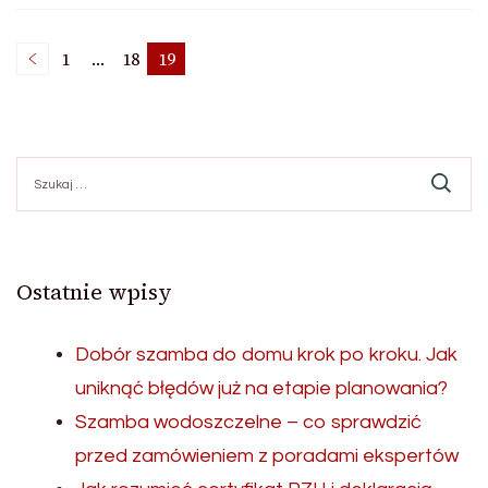
Stronicowanie
1
…
18
19
Strona
Strona
Strona
wpisów
Szukaj:
Ostatnie wpisy
Dobór szamba do domu krok po kroku. Jak
uniknąć błędów już na etapie planowania?
Szamba wodoszczelne – co sprawdzić
przed zamówieniem z poradami ekspertów