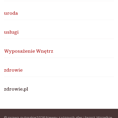
uroda
usługi
Wyposażenie Wnętrz
zdrowie
zdrowie.pl
© prawa autorskie2026
Newsy z róznych sfer i branż
. Wszelkie