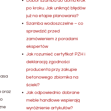
Dobór szamba do domu krok
po kroku. Jak uniknąć błędów
już na etapie planowania?
Szamba wodoszczelne – co
sprawdzić przed
zamówieniem z poradami
ekspertów
Jak rozumieć certyfikat PZH i
deklaracją zgodności
producenta przy zakupie
Masa
betonowego zbiornika na
ścieki?
a oraz
Jak odpowiednio dobrane
to
meble handlowe wspierają
żne
wyróżnienie artykułów?