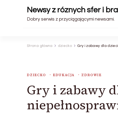
Newsy z róznych sfer i br
Dobry serwis z przyciągającymi newsami.
Strona główna
dziecko
Gry i zabawy dla dzie
DZIECKO
EDUKACJA
ZDROWIE
Gry i zabawy dl
niepełnospra