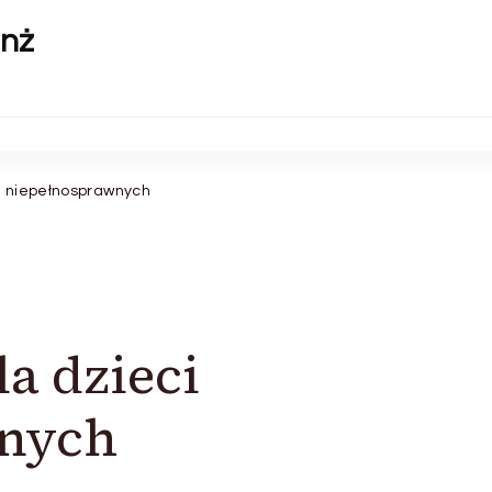
anż
ci niepełnosprawnych
a dzieci
wnych