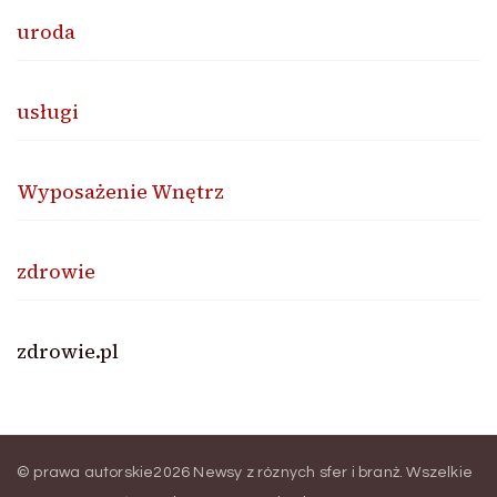
uroda
usługi
Wyposażenie Wnętrz
zdrowie
zdrowie.pl
© prawa autorskie2026
Newsy z róznych sfer i branż
. Wszelkie